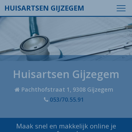
OP
HUISARTSEN GIJZEGEM
Huisartsen Gijzegem
Pachthofstraat 1, 9308 Gijzegem
053/70.55.91
Maak snel en makkelijk
online je